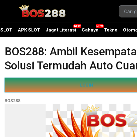
SLOT
APK SLOT
Jagat Literasi
Cahaya
Tekno
Otomo
BOS288: Ambil Kesempatan
Solusi Termudah Auto Cua
LOGIN
BOS288