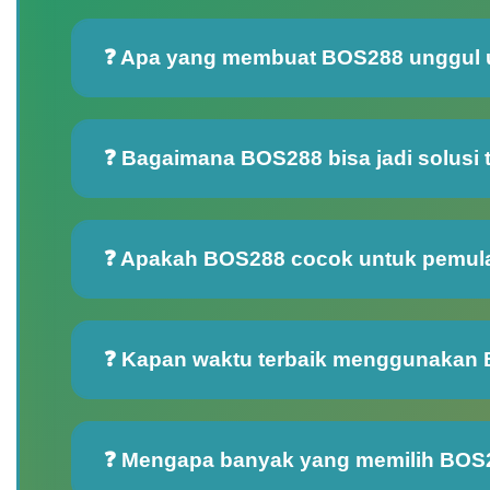
❓ Apa yang membuat BOS288 unggul un
❓ Bagaimana BOS288 bisa jadi solusi 
❓ Apakah BOS288 cocok untuk pemula 
❓ Kapan waktu terbaik menggunakan B
❓ Mengapa banyak yang memilih BOS28