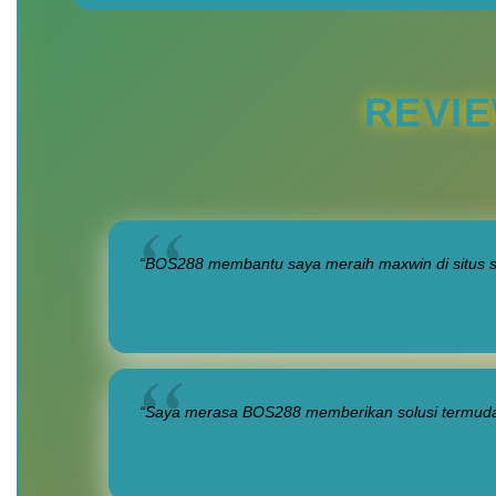
REVIE
“BOS288 membantu saya meraih maxwin di situs s
“Saya merasa BOS288 memberikan solusi termudah